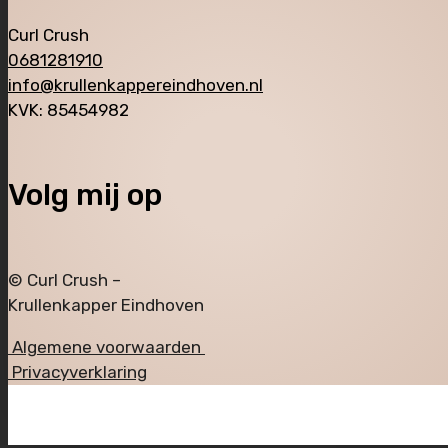
Curl Crush
0681281910
info@krullenkappereindhoven.nl
KVK: 85454982
Volg mij op
© Curl Crush –
Krullenkapper Eindhoven
Algemene voorwaarden
Privacyverklaring