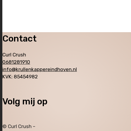
Contact
Curl Crush
0681281910
info@krullenkappereindhoven.nl
KVK: 85454982
Volg mij op
© Curl Crush –