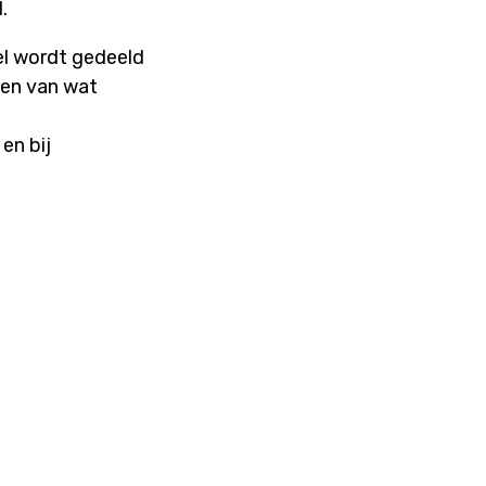
.
eel wordt gedeeld
den van wat
 en bij