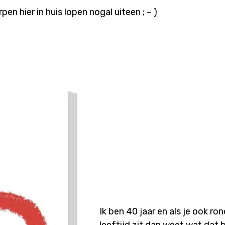
en hier in huis lopen nogal uiteen ; – )
Ik ben 40 jaar en als je ook ro
leeftijd zit dan weet wat dat 