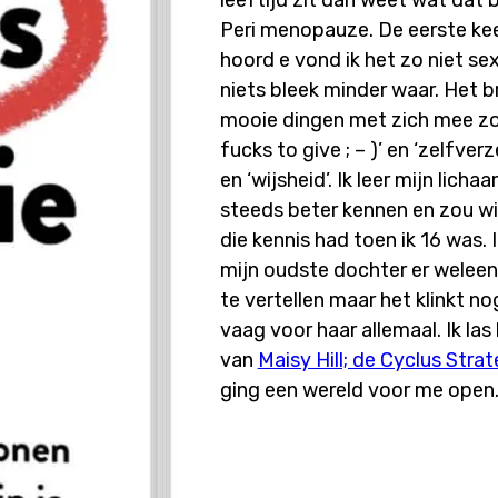
Peri menopauze. De eerste kee
hoord e vond ik het zo niet se
niets bleek minder waar. Het b
mooie dingen met zich mee zoa
fucks to give ; – )’ en ‘zelfver
en ‘wijsheid’. Ik leer mijn lich
steeds beter kennen en zou wil
die kennis had toen ik 16 was. 
mijn oudste dochter er weleen
te vertellen maar het klinkt n
vaag voor haar allemaal. Ik las
van
Maisy Hill; de Cyclus Strat
ging een wereld voor me open