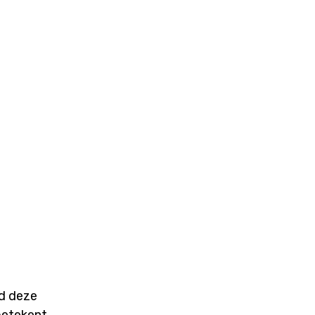
nd deze
betekent….