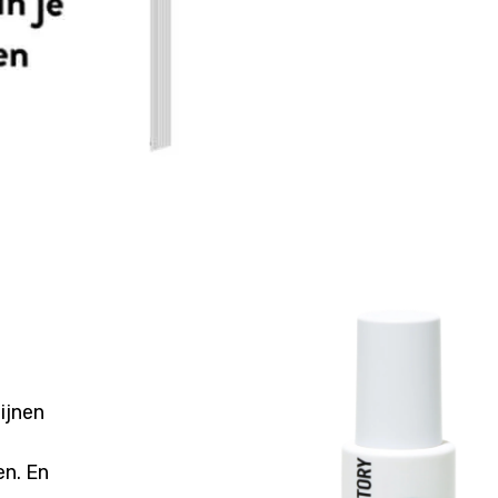
ijnen
en. En