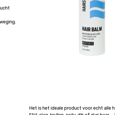
lucht
eweging.
Het is het ideale product voor echt alle 
Stijl, slag, krullen, coily, dik of dun haar 