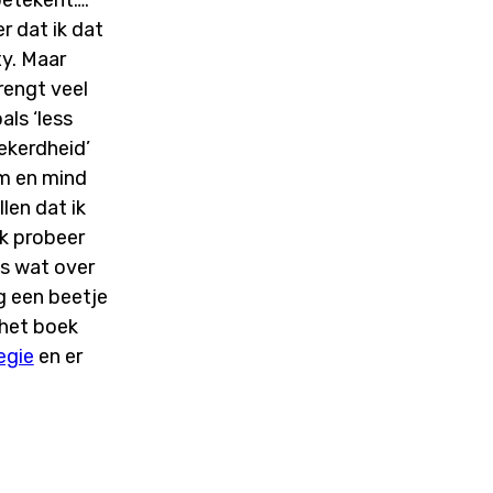
r dat ik dat
xy. Maar
rengt veel
ls ‘less
zekerdheid’
aam en mind
len dat ik
Ik probeer
s wat over
og een beetje
 het boek
egie
en er
.