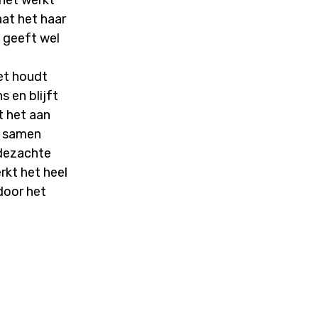
aat het haar
 geeft wel
et houdt
s en blijft
t het aan
n samen
jdezachte
rkt het heel
door het