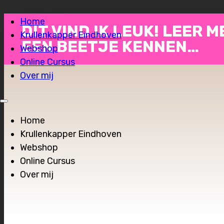
Home
DIT VIND IK LEUK! LEER M
Krullenkapper Eindhoven
EEN BEETJE KENNEN…
Webshop
Online Cursus
Over mij
Home
Krullenkapper Eindhoven
Webshop
Online Cursus
Over mij